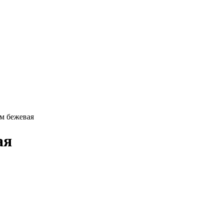
см бежевая
ая