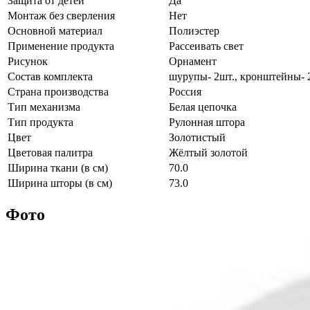
Защита от детей
Да
Монтаж без сверления
Нет
Основной материал
Полиэстер
Применение продукта
Рассеивать свет
Рисунок
Орнамент
Состав комплекта
шурупы- 2шт., кронштейны- 2ш
Страна производства
Россия
Тип механизма
Белая цепочка
Тип продукта
Рулонная штора
Цвет
Золотистый
Цветовая палитра
Жёлтый золотой
Ширина ткани (в см)
70.0
Ширина шторы (в см)
73.0
Фото