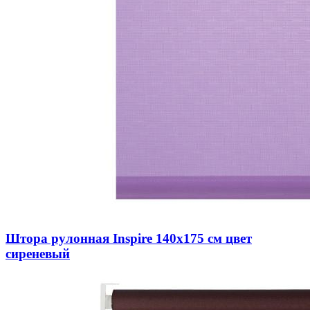
Штора рулонная Inspire 140х175 см цвет
сиреневый