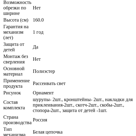
Возможность
обрезки по
Нет
ширине
Высота (см)
160.0
Гарантия на
механизм
1 год
(лет)
Защита от
Да
детей
Монтаж без
Нет
сверления
Основной
Полиэстер
материал
Применение
Рассеивать свет
продукта
Рисунок
Орнамент
шурупы- 2шт., кронштейны- 2шт., накладки для
Состав
приклеивания-2шт., скотч-2шт., скобы-2шт.,
комплекта
стопора-2шт., защита от детей -1шт.
Страна
Россия
производства
Тип
Белая цепочка
механизма