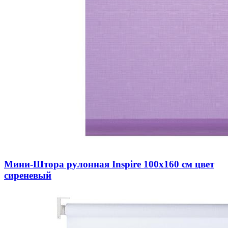
Мини-Штора рулонная Inspire 100х160 см цвет
сиреневый