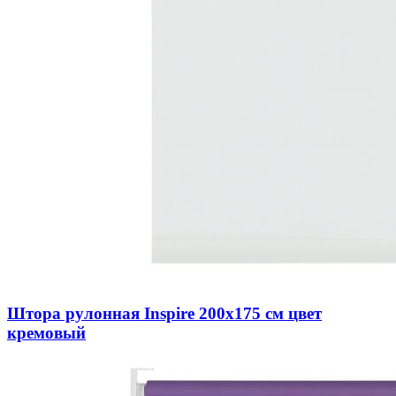
Штора рулонная Inspire 200х175 см цвет
кремовый