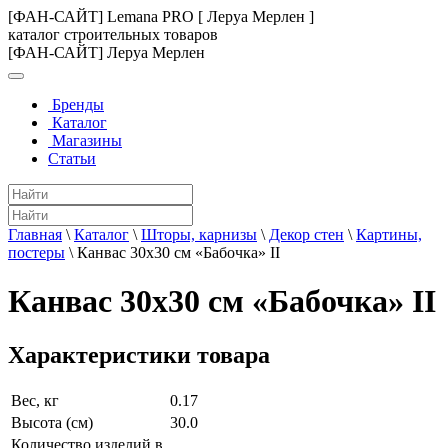
[ФАН-САЙТ] Lemana PRO [ Леруа Мерлен ]
каталог строительных товаров
[ФАН-САЙТ] Леруа Мерлен
Бренды
Каталог
Магазины
Статьи
Главная
\
Каталог
\
Шторы, карнизы
\
Декор стен
\
Картины,
постеры
\
Канвас 30х30 см «Бабочка» II
Канвас 30х30 см «Бабочка» II
Характеристики товара
Вес, кг
0.17
Высота (см)
30.0
Количество изделий в