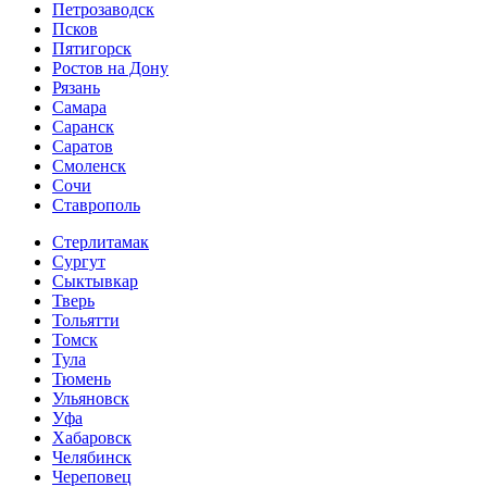
Петрозаводск
Псков
Пятигорск
Ростов на Дону
Рязань
Самара
Саранск
Саратов
Смоленск
Сочи
Ставрополь
Стерлитамак
Сургут
Сыктывкар
Тверь
Тольятти
Томск
Тула
Тюмень
Ульяновск
Уфа
Хабаровск
Челябинск
Череповец