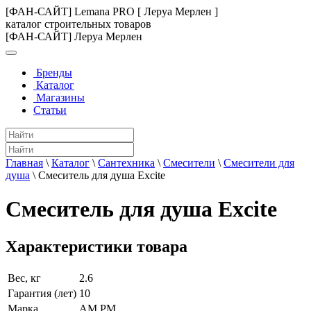
[ФАН-САЙТ] Lemana PRO [ Леруа Мерлен ]
каталог строительных товаров
[ФАН-САЙТ] Леруа Мерлен
Бренды
Каталог
Магазины
Статьи
Главная
\
Каталог
\
Сантехника
\
Смесители
\
Смесители для
душа
\
Смеситель для душа Excite
Смеситель для душа Excite
Характеристики товара
Вес, кг
2.6
Гарантия (лет)
10
Марка
AM PM