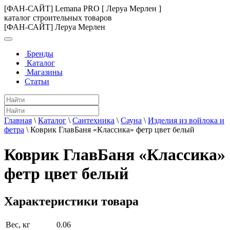
[ФАН-САЙТ] Lemana PRO [ Леруа Мерлен ]
каталог строительных товаров
[ФАН-САЙТ] Леруа Мерлен
Бренды
Каталог
Магазины
Статьи
Главная
\
Каталог
\
Сантехника
\
Сауна
\
Изделия из войлока и
фетра
\
Коврик ГлавБаня «Классика» фетр цвет белый
Коврик ГлавБаня «Классика»
фетр цвет белый
Характеристики товара
Вес, кг
0.06