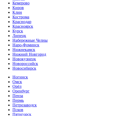
Кемерово
Киров
Клин
Кострома
Краснодар
Красноярск
Курск
Липецк
Набережные Челны
Наро-Фоминск
Нижнекамск
Нижний Новгород
Новокузнецк
Новороссийск
Новосибирск
Ногинск
Омск
Орёл
Оренбург
Пенза
Пермь
Петрозаводск
Псков
Пятигорск