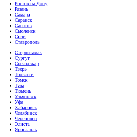
Ростов на Дону
Рязань
Самара
Саранск
Саратов
Смоленск
Сочи
Ставрополь
Стерлитамак
Сургут
Сыктывкар
Тверь
Тольятти
Томск
Тула
Тюмень
Ульяновск
Уфа
Хабаровск
Челябинск
Череповец
Элиста
Ярославль