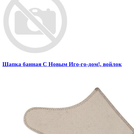
Шапка банная С Новым Иго-го-дом!, войлок