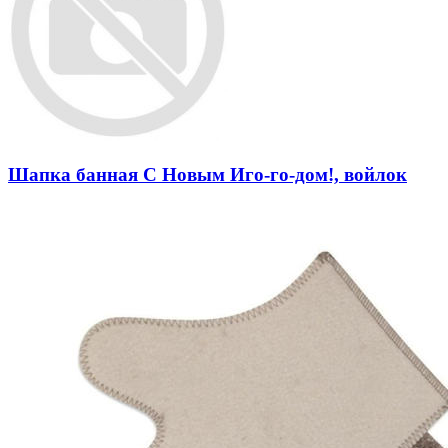
Шапка банная С Новым Иго-го-дом!, войлок