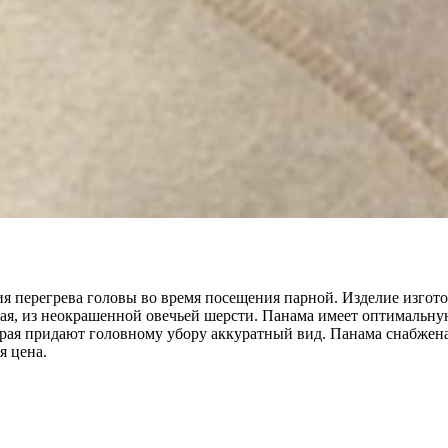
я перегрева головы во время посещения парной. Изделие изгот
я, из неокрашенной овечьей шерсти. Панама имеет оптимальну
края придают головному убору аккуратный вид. Панама снабжена
я цена.