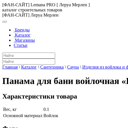
[ФАН-САЙТ] Lemana PRO [ Леруа Мерлен ]
каталог строительных товаров
[ФАН-САЙТ] Леруа Мерлен
Бренды
Каталог
Магазины
Статьи
Главная
\
Каталог
\
Сантехника
\
Сауна
\
Изделия из войлока и 
Панама для бани войлочная 
Характеристики товара
Вес, кг
0.1
Основной материал
Войлок