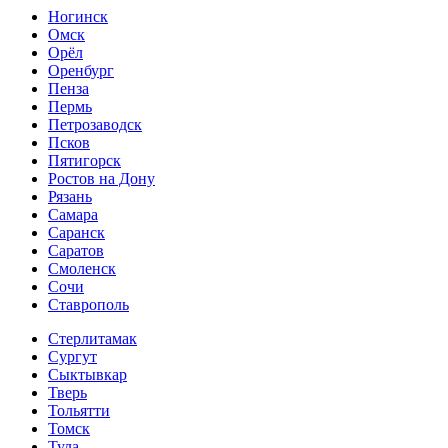
Ногинск
Омск
Орёл
Оренбург
Пенза
Пермь
Петрозаводск
Псков
Пятигорск
Ростов на Дону
Рязань
Самара
Саранск
Саратов
Смоленск
Сочи
Ставрополь
Стерлитамак
Сургут
Сыктывкар
Тверь
Тольятти
Томск
Тула