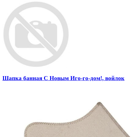
Шапка банная С Новым Иго-го-дом!, войлок