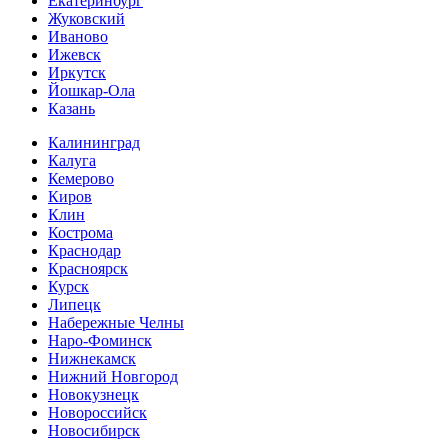
Екатеринбург
Жуковский
Иваново
Ижевск
Иркутск
Йошкар-Ола
Казань
Калининград
Калуга
Кемерово
Киров
Клин
Кострома
Краснодар
Красноярск
Курск
Липецк
Набережные Челны
Наро-Фоминск
Нижнекамск
Нижний Новгород
Новокузнецк
Новороссийск
Новосибирск