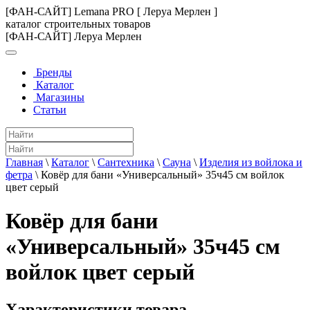
[ФАН-САЙТ] Lemana PRO [ Леруа Мерлен ]
каталог строительных товаров
[ФАН-САЙТ] Леруа Мерлен
Бренды
Каталог
Магазины
Статьи
Главная
\
Каталог
\
Сантехника
\
Сауна
\
Изделия из войлока и
фетра
\
Ковёр для бани «Универсальный» 35ч45 см войлок
цвет серый
Ковёр для бани
«Универсальный» 35ч45 см
войлок цвет серый
Характеристики товара