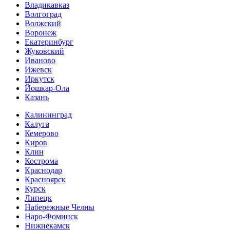
Владикавказ
Волгоград
Волжский
Воронеж
Екатеринбург
Жуковский
Иваново
Ижевск
Иркутск
Йошкар-Ола
Казань
Калининград
Калуга
Кемерово
Киров
Клин
Кострома
Краснодар
Красноярск
Курск
Липецк
Набережные Челны
Наро-Фоминск
Нижнекамск