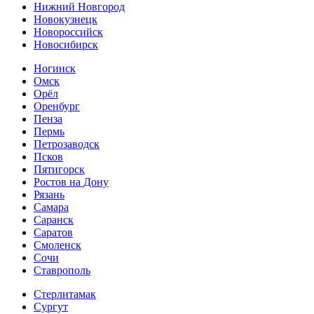
Нижний Новгород
Новокузнецк
Новороссийск
Новосибирск
Ногинск
Омск
Орёл
Оренбург
Пенза
Пермь
Петрозаводск
Псков
Пятигорск
Ростов на Дону
Рязань
Самара
Саранск
Саратов
Смоленск
Сочи
Ставрополь
Стерлитамак
Сургут