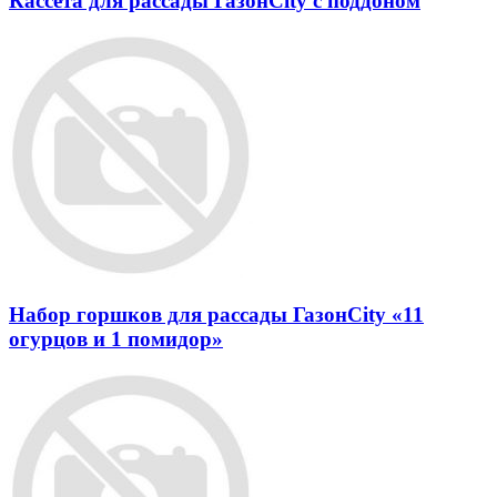
Кассета для рассады ГазонCity с поддоном
Набор горшков для рассады ГазонCity «11
огурцов и 1 помидор»