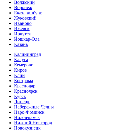
Волжский
Воронеж
Екатеринбург
Жуковский
Иваново
Ижевск
Иркутск
Йошкар-Ола
Казань
Калининград
Калуга
Кемерово
Киров
Клин
Кострома
Краснодар
Красноярск
Курск
Липецк
Набережные Челны
Наро-Фоминск
Нижнекамск
Нижний Новгород
Новокузнецк