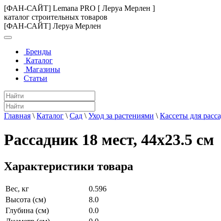
[ФАН-САЙТ] Lemana PRO [ Леруа Мерлен ]
каталог строительных товаров
[ФАН-САЙТ] Леруа Мерлен
Бренды
Каталог
Магазины
Статьи
Главная
\
Каталог
\
Сад
\
Уход за растениями
\
Кассеты для расс
Рассадник 18 мест, 44x23.5 см
Характеристики товара
Вес, кг
0.596
Высота (см)
8.0
Глубина (см)
0.0