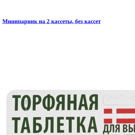
Минипарник на 2 кассеты, без кассет