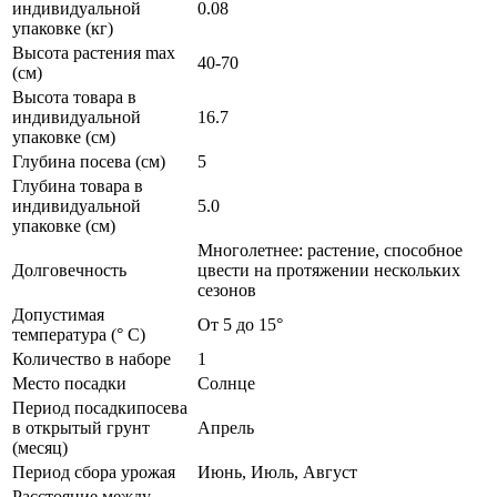
индивидуальной
0.08
упаковке (кг)
Высота растения max
40-70
(см)
Высота товара в
индивидуальной
16.7
упаковке (см)
Глубина посева (см)
5
Глубина товара в
индивидуальной
5.0
упаковке (см)
Многолетнее: растение, способное
Долговечность
цвести на протяжении нескольких
сезонов
Допустимая
От 5 до 15°
температура (° C)
Количество в наборе
1
Место посадки
Солнце
Период посадкипосева
в открытый грунт
Апрель
(месяц)
Период сбора урожая
Июнь, Июль, Август
Расстояние между