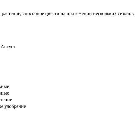
 растение, способное цвести на протяжении нескольких сезонов
 Август
вные
вные
стение
ое удобрение