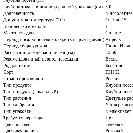
Глубина посева (см)
5
Глубина товара в индивидуальной упаковке (см)
5.0
Долговечность
Многолетнее:
Допустимая температура (° C)
От 5 до 15°
Количество в наборе
1
Место посадки
Солнце
Период посадкипосева в открытый грунт (месяц)
Апрель
Период сбора урожая
Июнь, Июль,
Расстояние между растениями (см)
20-50
Рекомендованный период пересадки
Весна
Род растений
Бегония
Сорт
ПИНК
Страна производства
Россия
Тип продукта
Клубни посе
Тип продукта (локальный)
Клубни посе
Тип растения
Цветущее ра
Тип удобрения
Универсальн
Тип упаковки
Мешокпакет
Требуется пересадка
Нет
Цвет листвы
Зеленый
Цветовая палитра
Розовый