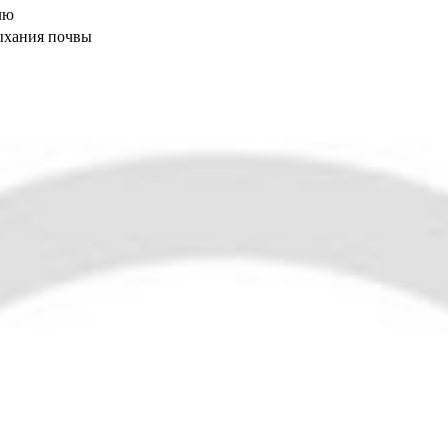
лю
ыхания почвы