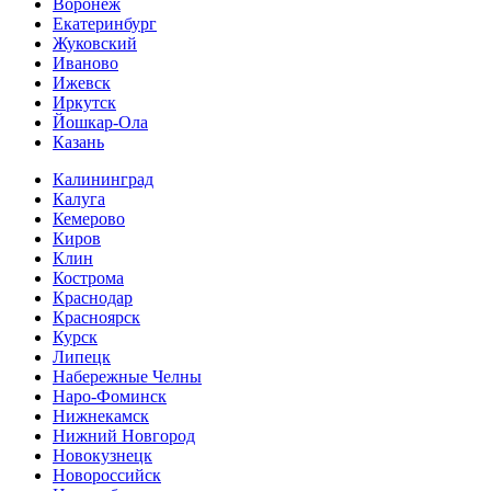
Воронеж
Екатеринбург
Жуковский
Иваново
Ижевск
Иркутск
Йошкар-Ола
Казань
Калининград
Калуга
Кемерово
Киров
Клин
Кострома
Краснодар
Красноярск
Курск
Липецк
Набережные Челны
Наро-Фоминск
Нижнекамск
Нижний Новгород
Новокузнецк
Новороссийск