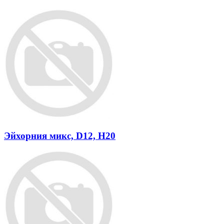
Эйхорния микс, D12, H20