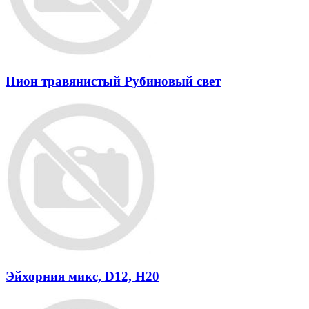
Пион травянистый Рубиновый свет
Эйхорния микс, D12, H20