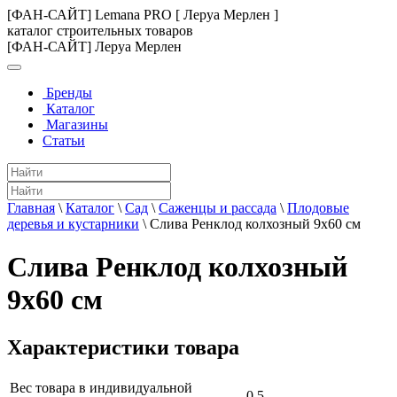
[ФАН-САЙТ] Lemana PRO [ Леруа Мерлен ]
каталог строительных товаров
[ФАН-САЙТ] Леруа Мерлен
Бренды
Каталог
Магазины
Статьи
Главная
\
Каталог
\
Сад
\
Саженцы и рассада
\
Плодовые
деревья и кустарники
\
Слива Ренклод колхозный 9x60 см
Слива Ренклод колхозный
9x60 см
Характеристики товара
Вес товара в индивидуальной
0.5