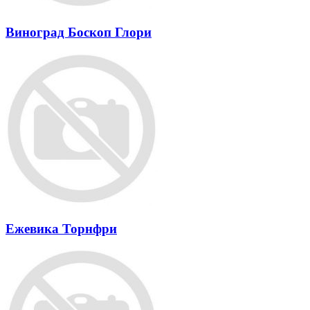
Виноград Боскоп Глори
Ежевика Торнфри