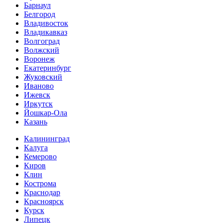
Барнаул
Белгород
Владивосток
Владикавказ
Волгоград
Волжский
Воронеж
Екатеринбург
Жуковский
Иваново
Ижевск
Иркутск
Йошкар-Ола
Казань
Калининград
Калуга
Кемерово
Киров
Клин
Кострома
Краснодар
Красноярск
Курск
Липецк