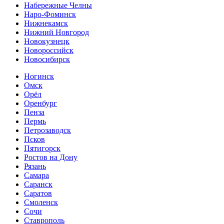
Набережные Челны
Наро-Фоминск
Нижнекамск
Нижний Новгород
Новокузнецк
Новороссийск
Новосибирск
Ногинск
Омск
Орёл
Оренбург
Пенза
Пермь
Петрозаводск
Псков
Пятигорск
Ростов на Дону
Рязань
Самара
Саранск
Саратов
Смоленск
Сочи
Ставрополь