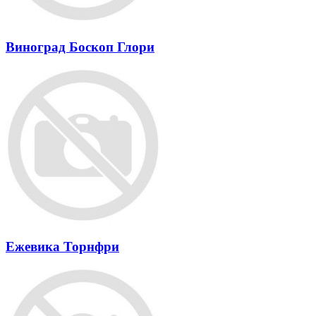
Виноград Боскоп Глори
Ежевика Торнфри