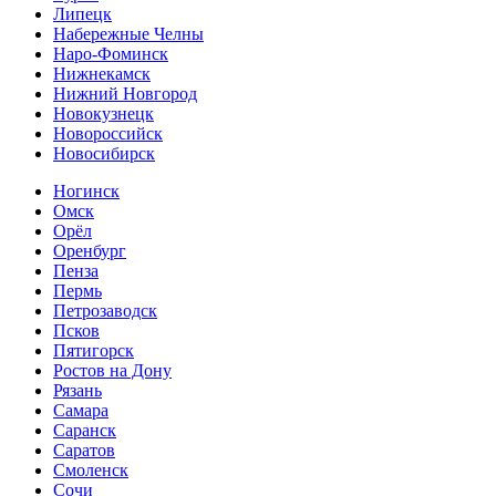
Липецк
Набережные Челны
Наро-Фоминск
Нижнекамск
Нижний Новгород
Новокузнецк
Новороссийск
Новосибирск
Ногинск
Омск
Орёл
Оренбург
Пенза
Пермь
Петрозаводск
Псков
Пятигорск
Ростов на Дону
Рязань
Самара
Саранск
Саратов
Смоленск
Сочи