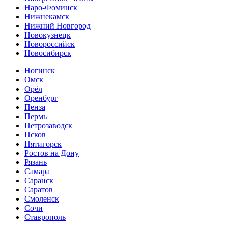
Наро-Фоминск
Нижнекамск
Нижний Новгород
Новокузнецк
Новороссийск
Новосибирск
Ногинск
Омск
Орёл
Оренбург
Пенза
Пермь
Петрозаводск
Псков
Пятигорск
Ростов на Дону
Рязань
Самара
Саранск
Саратов
Смоленск
Сочи
Ставрополь