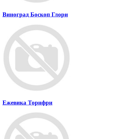
Виноград Боскоп Глори
Ежевика Торнфри