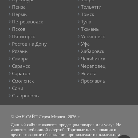
Пенза
Тольятти
Пермь
Томск
Петрозаводск
Тула
Псков
Тюмень
Пятигорск
Ульяновск
Ростов на Дону
Уфа
Рязань
Хабаровск
Самара
Челябинск
Саранск
Череповец
Саратов
Элиста
Смоленск
Ярославль
Сочи
Ставрополь
© ФАН-САЙТ Леруа Мерлен. 2026 г.
Данный сайт не является продавцом товаров или услуг. Не
является публичной офертой. Торговые наименования и
другие товарные обозначения принадлежат их владельцам.