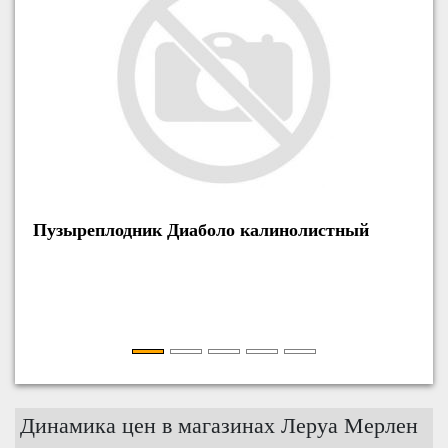
Пузыреплодник Диаболо калинолистный
Сосн
Динамика цен в магазинах Леруа Мерлен