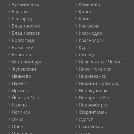
Архангельск
Кемерово
Барнаул
Киров
Белгород
Клин
Владивосток
Кострома
Владикавказ
Краснодар
Волгоград
Красноярск
Волжский
Курск
Воронеж
Липецк
Екатеринбург
Набережные Челны
Жуковский
Наро-Фоминск
Иваново
Нижнекамск
Ижевск
Нижний Новгород
Иркутск
Новокузнецк
Йошкар-Ола
Новороссийск
Казань
Новосибирск
Ногинск
Стерлитамак
Омск
Сургут
Орёл
Сыктывкар
Оренбург
Тверь