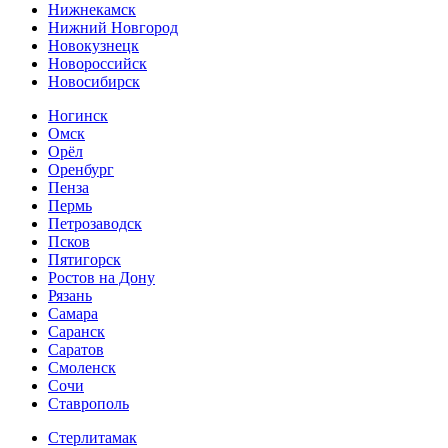
Нижнекамск
Нижний Новгород
Новокузнецк
Новороссийск
Новосибирск
Ногинск
Омск
Орёл
Оренбург
Пенза
Пермь
Петрозаводск
Псков
Пятигорск
Ростов на Дону
Рязань
Самара
Саранск
Саратов
Смоленск
Сочи
Ставрополь
Стерлитамак