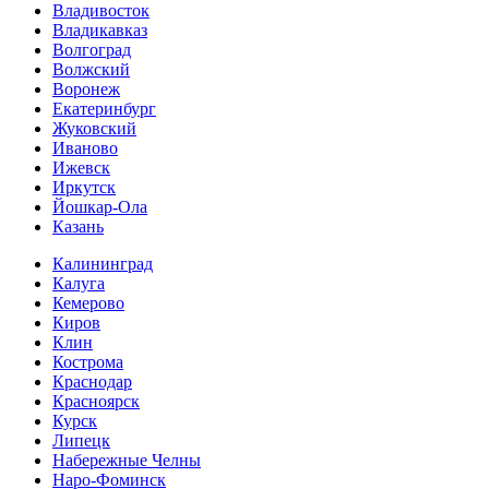
Владивосток
Владикавказ
Волгоград
Волжский
Воронеж
Екатеринбург
Жуковский
Иваново
Ижевск
Иркутск
Йошкар-Ола
Казань
Калининград
Калуга
Кемерово
Киров
Клин
Кострома
Краснодар
Красноярск
Курск
Липецк
Набережные Челны
Наро-Фоминск