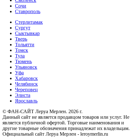
Смоленск
Сочи
Ставрополь
Стерлитамак
Сургут
Сыктывкар
Тверь
Тольятти
Томск
Тула
Тюмень
Ульяновск
Уфа
Хабаровск
Челябинск
Череповец
Элиста
Ярославль
© ФАН-САЙТ Леруа Мерлен. 2026 г.
Данный сайт не является продавцом товаров или услуг. Не
является публичной офертой. Торговые наименования и
другие товарные обозначения принадлежат их владельцам.
Официальный сайт Леруа Мерлен - leroymerlin.ru