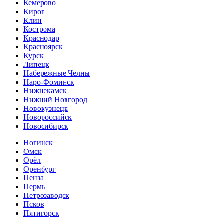
Кемерово
Киров
Клин
Кострома
Краснодар
Красноярск
Курск
Липецк
Набережные Челны
Наро-Фоминск
Нижнекамск
Нижний Новгород
Новокузнецк
Новороссийск
Новосибирск
Ногинск
Омск
Орёл
Оренбург
Пенза
Пермь
Петрозаводск
Псков
Пятигорск