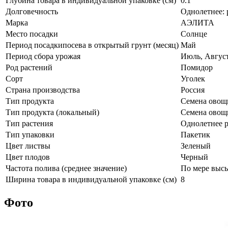
Глубина товара в индивидуальной упаковке (см)
0.1
Долговечность
Однолетнее: 
Марка
АЭЛИТА
Место посадки
Солнце
Период посадкипосева в открытый грунт (месяц)
Май
Период сбора урожая
Июль, Август
Род растений
Помидор
Сорт
Уголек
Страна производства
Россия
Тип продукта
Семена овощ
Тип продукта (локальный)
Семена овощ
Тип растения
Однолетнее р
Тип упаковки
Пакетик
Цвет листвы
Зеленый
Цвет плодов
Черный
Частота полива (среднее значение)
По мере выс
Ширина товара в индивидуальной упаковке (см)
8
Фото