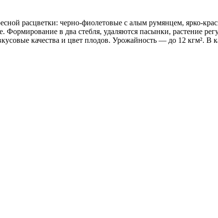
сной расцветки: черно-фиолетовые с алым румянцем, ярко-красн
ое. Формирование в два стебля, удаляются пасынки, растение р
усовые качества и цвет плодов. Урожайность — до 12 кгм². В к