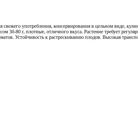
 свежего употребления, консервирования в цельном виде, кул
весом 30-80 г, плотные, отличного вкуса. Растение требует регу
атов. Устойчивость к растрескиванию плодов. Высокая транспо