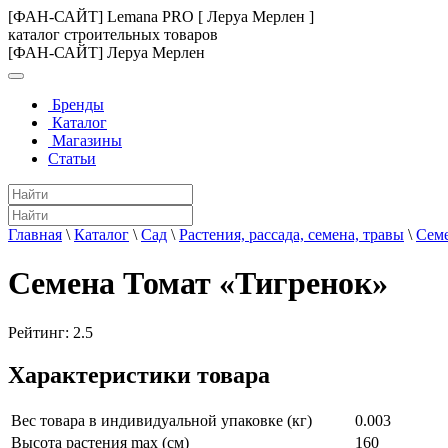
[ФАН-САЙТ] Lemana PRO [ Леруа Мерлен ]
каталог строительных товаров
[ФАН-САЙТ] Леруа Мерлен
Бренды
Каталог
Магазины
Статьи
Главная
\
Каталог
\
Сад
\
Растения, рассада, семена, травы
\
Сем
Семена Томат «Тигренок»
Рейтинг:
2.5
Характеристики товара
Вес товара в индивидуальной упаковке (кг)
0.003
Высота растения max (см)
160