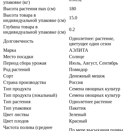
упаковке (кг)
Высота растения max (см)
180
Высота товара в
15.0
индивидуальной упаковке (см)
Глубина товара в
0.2
индивидуальной упаковке (см)
Однолетнее: растение,
Долговечность
цветущее один сезон
Марка
АЭЛИТА
Место посадки
Солнце
Период сбора урожая
Июль, Август, Сентябрь
Род растений
Помидор
Сорт
Денежный мешок
Страна производства
Россия
Тип продукта
Семена овощных культур
Тип продукта (локальный)
Семена овощных культур
Тип растения
Однолетнее растение
Тип упаковки
Пакетик
Цвет листвы
Зеленый
Цвет плодов
Красный
Частота полива (среднее
По мере высыхания почвы