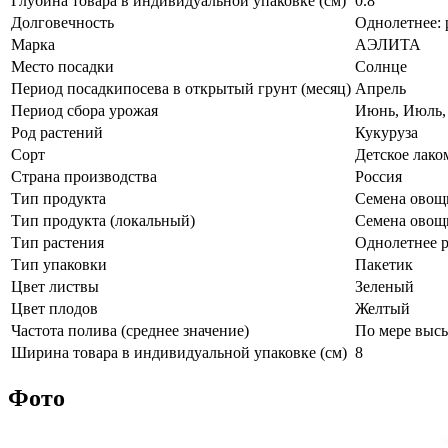
Глубина товара в индивидуальной упаковке (см)
0.8
Долговечность
Однолетнее: 
Марка
АЭЛИТА
Место посадки
Солнце
Период посадкипосева в открытый грунт (месяц)
Апрель
Период сбора урожая
Июнь, Июль, 
Род растений
Кукуруза
Сорт
Детское лако
Страна производства
Россия
Тип продукта
Семена овощ
Тип продукта (локальный)
Семена овощ
Тип растения
Однолетнее р
Тип упаковки
Пакетик
Цвет листвы
Зеленый
Цвет плодов
Желтый
Частота полива (среднее значение)
По мере выс
Ширина товара в индивидуальной упаковке (см)
8
Фото