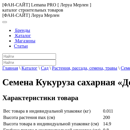
[ФАН-САЙТ] Lemana PRO [ Леруа Мерлен ]
каталог строительных товаров
[ФАН-САЙТ] Леруа Мерлен
Бренды
Каталог
Магазины
Статьи
Главная
\
Каталог
\
Сад
\
Растения, рассада, семена, травы
\
Сем
Семена Кукуруза сахарная «Д
Характеристики товара
Вес товара в индивидуальной упаковке (кг)
0.011
Высота растения max (см)
200
Высота товара в индивидуальной упаковке (см)
14.9