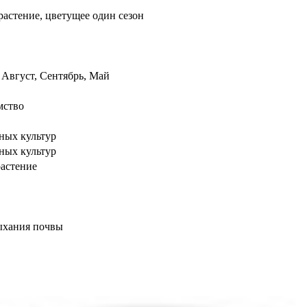
растение, цветущее один сезон
Август, Сентябрь, Май
мство
ных культур
ных культур
астение
ыхания почвы