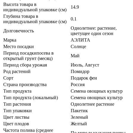
Высота товара в
14.9
индивидуальной упаковке (см)
Глубина товара в
0.1
индивидуальной упаковке (см)
Однолетнее: растение,
Долговечность
цветущее один сезон
Марка
АЭЛИТА
Место посадки
Солнце
Период посадкипосева в
Май
открытый грунт (месяц)
Период сбора урожая
Июль, Август
Род растений
Помидор
Сорт
Подарок феи
Страна производства
Россия
Тип продукта
Семена овощных культур
Тип продукта (локальный)
Семена овощных культур
Тип растения
Однолетнее растение
Тип упаковки
Пакетик
Цвет листвы
Зеленый
Цвет плодов
Желтый
Частота полива (среднее
По мере высыхания почвы