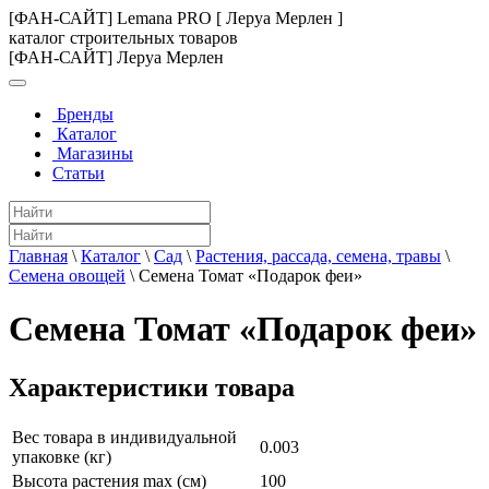
[ФАН-САЙТ] Lemana PRO [ Леруа Мерлен ]
каталог строительных товаров
[ФАН-САЙТ] Леруа Мерлен
Бренды
Каталог
Магазины
Статьи
Главная
\
Каталог
\
Сад
\
Растения, рассада, семена, травы
\
Семена овощей
\
Семена Томат «Подарок феи»
Семена Томат «Подарок феи»
Характеристики товара
Вес товара в индивидуальной
0.003
упаковке (кг)
Высота растения max (см)
100