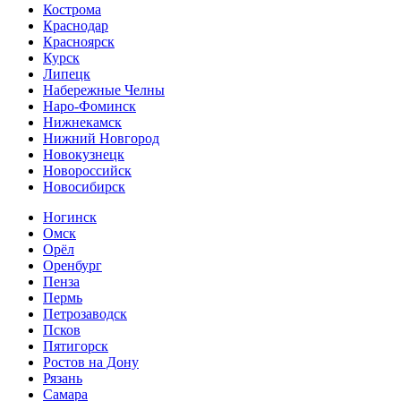
Кострома
Краснодар
Красноярск
Курск
Липецк
Набережные Челны
Наро-Фоминск
Нижнекамск
Нижний Новгород
Новокузнецк
Новороссийск
Новосибирск
Ногинск
Омск
Орёл
Оренбург
Пенза
Пермь
Петрозаводск
Псков
Пятигорск
Ростов на Дону
Рязань
Самара