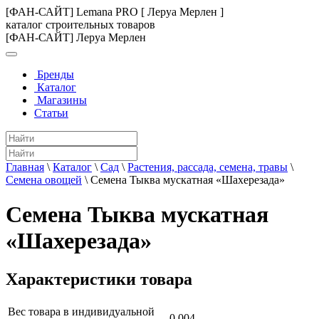
[ФАН-САЙТ] Lemana PRO [ Леруа Мерлен ]
каталог строительных товаров
[ФАН-САЙТ] Леруа Мерлен
Бренды
Каталог
Магазины
Статьи
Главная
\
Каталог
\
Сад
\
Растения, рассада, семена, травы
\
Семена овощей
\
Семена Тыква мускатная «Шахерезада»
Семена Тыква мускатная
«Шахерезада»
Характеристики товара
Вес товара в индивидуальной
0.004