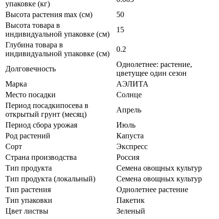
упаковке (кг)
Высота растения max (см)
50
Высота товара в
15
индивидуальной упаковке (см)
Глубина товара в
0.2
индивидуальной упаковке (см)
Однолетнее: растение,
Долговечность
цветущее один сезон
Марка
АЭЛИТА
Место посадки
Солнце
Период посадкипосева в
Апрель
открытый грунт (месяц)
Период сбора урожая
Июль
Род растений
Капуста
Сорт
Экспресс
Страна производства
Россия
Тип продукта
Семена овощных культур
Тип продукта (локальный)
Семена овощных культур
Тип растения
Однолетнее растение
Тип упаковки
Пакетик
Цвет листвы
Зеленый