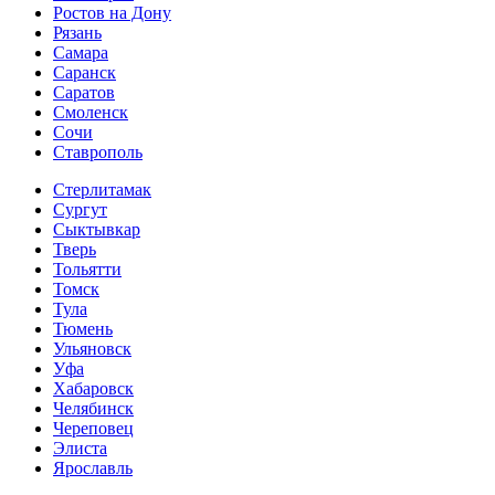
Ростов на Дону
Рязань
Самара
Саранск
Саратов
Смоленск
Сочи
Ставрополь
Стерлитамак
Сургут
Сыктывкар
Тверь
Тольятти
Томск
Тула
Тюмень
Ульяновск
Уфа
Хабаровск
Челябинск
Череповец
Элиста
Ярославль