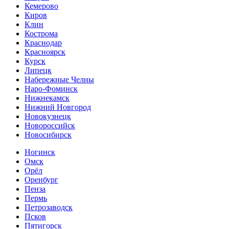
Кемерово
Киров
Клин
Кострома
Краснодар
Красноярск
Курск
Липецк
Набережные Челны
Наро-Фоминск
Нижнекамск
Нижний Новгород
Новокузнецк
Новороссийск
Новосибирск
Ногинск
Омск
Орёл
Оренбург
Пенза
Пермь
Петрозаводск
Псков
Пятигорск