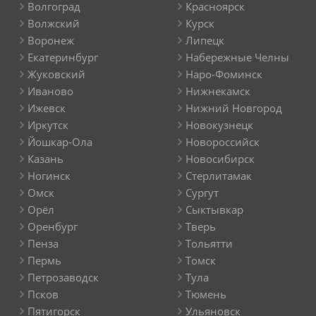
Волгоград
Красноярск
Волжский
Курск
Воронеж
Липецк
Екатеринбург
Набережные Челны
Жуковский
Наро-Фоминск
Иваново
Нижнекамск
Ижевск
Нижний Новгород
Иркутск
Новокузнецк
Йошкар-Ола
Новороссийск
Казань
Новосибирск
Ногинск
Стерлитамак
Омск
Сургут
Орёл
Сыктывкар
Оренбург
Тверь
Пенза
Тольятти
Пермь
Томск
Петрозаводск
Тула
Псков
Тюмень
Пятигорск
Ульяновск