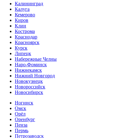
Калининград
Калуга
Кемерово
Киров
Клин
Кострома
Краснодар
Красноярск
Курск
Липецк
Набережные Челны
Наро-Фоминск
Нижнекамск
Нижний Новгород
Новокузнецк
Новороссийск
Новосибирск
Ногинск
Омск
Орёл
Оренбург
Пенза
Пермь
Петрозаводск