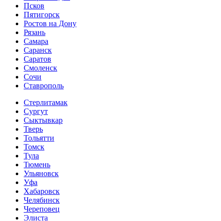
Псков
Пятигорск
Ростов на Дону
Рязань
Самара
Саранск
Саратов
Смоленск
Сочи
Ставрополь
Стерлитамак
Сургут
Сыктывкар
Тверь
Тольятти
Томск
Тула
Тюмень
Ульяновск
Уфа
Хабаровск
Челябинск
Череповец
Элиста