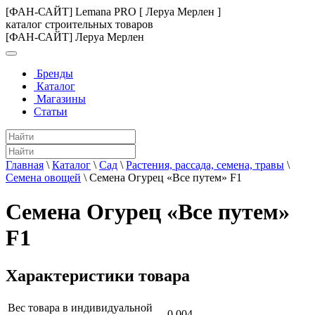
[ФАН-САЙТ] Lemana PRO [ Леруа Мерлен ]
каталог строительных товаров
[ФАН-САЙТ] Леруа Мерлен
Бренды
Каталог
Магазины
Статьи
Главная
\
Каталог
\
Сад
\
Растения, рассада, семена, травы
\
Семена овощей
\
Семена Огурец «Все путем» F1
Семена Огурец «Все путем»
F1
Характеристики товара
Вес товара в индивидуальной
0.004