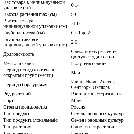
Вес товара в индивидуальной
0.14
упаковке (кг)
Высота растения max (см)
50
Высота товара в
21.0
индивидуальной упаковке (см)
Глубина посева (см)
От 1 до 2
Глубина товара в
2.0
индивидуальной упаковке (см)
Однолетнее: растение,
Долговечность
цветущее один сезон
Место посадки
Полутень солнце
Период посадкипосева в
Май
открытый грунт (месяц)
Июнь, Июль, Август,
Период сбора урожая
Сентябрь, Октябрь
Род растений
Растение в ассортименте
Сорт
Микс
Страна производства
Россия
Тип продукта
Семена овощных культур
Тип продукта (локальный)
Семена овощных культур
Тип растения
Однолетнее растение
Тип упаковки
Пакетик