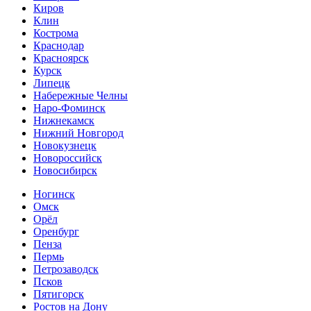
Киров
Клин
Кострома
Краснодар
Красноярск
Курск
Липецк
Набережные Челны
Наро-Фоминск
Нижнекамск
Нижний Новгород
Новокузнецк
Новороссийск
Новосибирск
Ногинск
Омск
Орёл
Оренбург
Пенза
Пермь
Петрозаводск
Псков
Пятигорск
Ростов на Дону