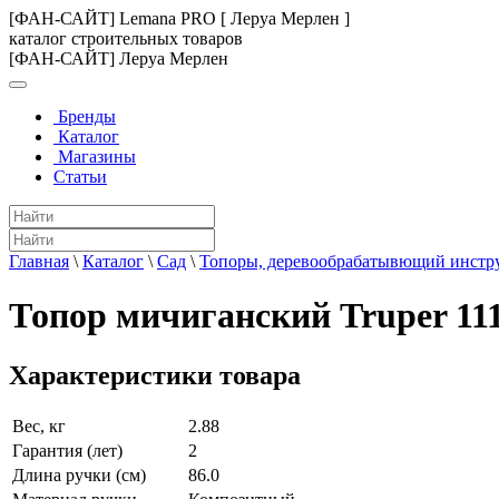
[ФАН-САЙТ] Lemana PRO [ Леруа Мерлен ]
каталог строительных товаров
[ФАН-САЙТ] Леруа Мерлен
Бренды
Каталог
Магазины
Статьи
Главная
\
Каталог
\
Сад
\
Топоры, деревообрабатывющий инстр
Топор мичиганский Truper 11
Характеристики товара
Вес, кг
2.88
Гарантия (лет)
2
Длина ручки (см)
86.0