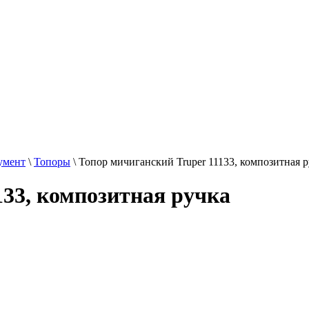
умент
\
Топоры
\
Топор мичиганский Truper 11133, композитная 
133, композитная ручка