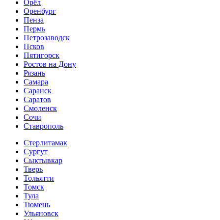
Орёл
Оренбург
Пенза
Пермь
Петрозаводск
Псков
Пятигорск
Ростов на Дону
Рязань
Самара
Саранск
Саратов
Смоленск
Сочи
Ставрополь
Стерлитамак
Сургут
Сыктывкар
Тверь
Тольятти
Томск
Тула
Тюмень
Ульяновск