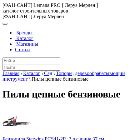
[ФАН-САЙТ] Lemana PRO [ Леруа Мерлен ]
каталог строительных товаров
[ФАН-САЙТ] Леруа Мерлен
Бренды
Каталог
Магазины
Статьи
Главная
\
Каталог
\
Сад
\
Топоры, деревообрабатывющий
инструмент
\
Пилы цепные бензиновые
Пилы цепные бензиновые
Бензопила Sterwins PCS41-2R, 2 л.с шина 37 см