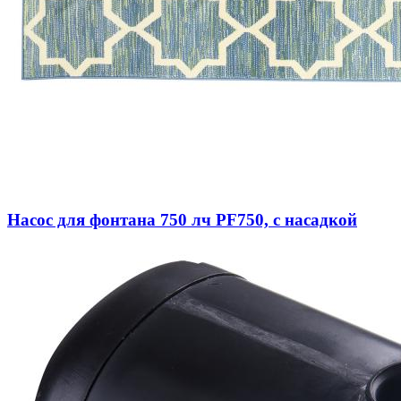
Насос для фонтана 750 лч PF750, с насадкой