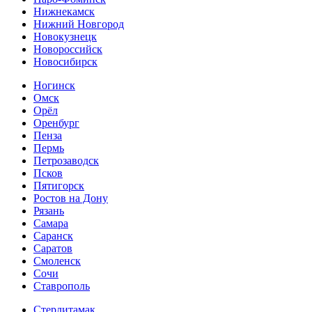
Нижнекамск
Нижний Новгород
Новокузнецк
Новороссийск
Новосибирск
Ногинск
Омск
Орёл
Оренбург
Пенза
Пермь
Петрозаводск
Псков
Пятигорск
Ростов на Дону
Рязань
Самара
Саранск
Саратов
Смоленск
Сочи
Ставрополь
Стерлитамак