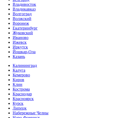
Владивосток
Владикавказ
Волгоград
Волжский
Воронеж
Екатеринбург
Жуковский
Иваново
Ижевск
Иркутск
Йошкар-Ола
Казань
Калининград
Калуга
Кемерово
Киров
Клин
Кострома
Краснодар
Красноярск
Курск
Липецк
Набережные Челны
Наро-Фоминск