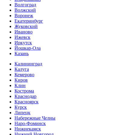
Волгоград
Волжский
Воронеж
Екатеринбург
Жуковский
Иваново
Ижевск
Иркутск
Йошкар-Ола
Казань
Калининград
Калуга
Кемерово
Киров
Клин
Кострома
Краснодар
Красноярск
Курск
Липецк
Набережные Челны
Наро-Фоминск
Нижнекамск
Нижний Новгород