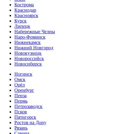
Кострома
Краснодар
Красноярск
Курск
Липецк
Набережные Челны
Наро-Фоминск
Нижнекамск
Нижний Новгород
Новокузнецк
Новороссийск
Новосибирск
Ногинск
Омск
Орёл
Оренбург
Пенза
Пермь
Петрозаводск
Псков
Пятигорск
Ростов на Дону
Рязань
Самара