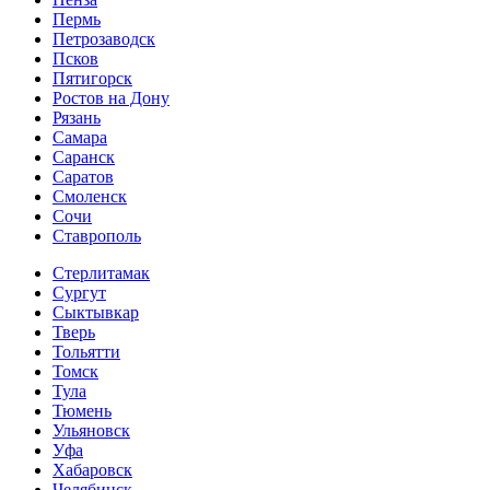
Пермь
Петрозаводск
Псков
Пятигорск
Ростов на Дону
Рязань
Самара
Саранск
Саратов
Смоленск
Сочи
Ставрополь
Стерлитамак
Сургут
Сыктывкар
Тверь
Тольятти
Томск
Тула
Тюмень
Ульяновск
Уфа
Хабаровск
Челябинск