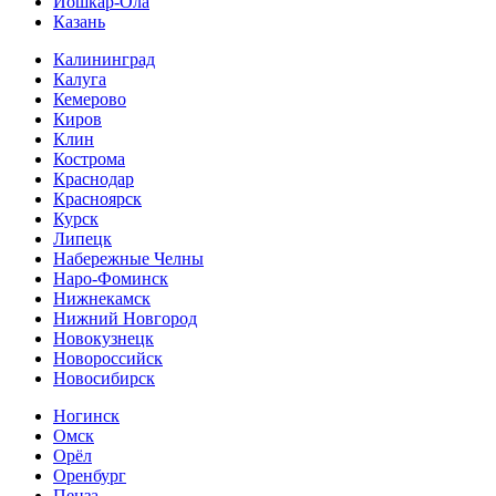
Йошкар-Ола
Казань
Калининград
Калуга
Кемерово
Киров
Клин
Кострома
Краснодар
Красноярск
Курск
Липецк
Набережные Челны
Наро-Фоминск
Нижнекамск
Нижний Новгород
Новокузнецк
Новороссийск
Новосибирск
Ногинск
Омск
Орёл
Оренбург
Пенза