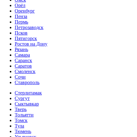
Орёл
Оренбург
Пенза
Пермь
Петрозаводск
Псков
Пятигорск
Ростов на Дону
Рязань
Самара
Саранск
Саратов
Смоленск
Сочи
Ставрополь
Стерлитамак
Сургут
Сыктывкар
Тверь
Тольятти
Томск
Тула
Тюмень
Ульяновск