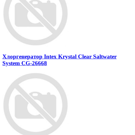
Хлоргенератор Intex Krystal Clear Saltwater
System CG-26668