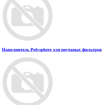
Наполнитель Polysphere для песчаных фильтров