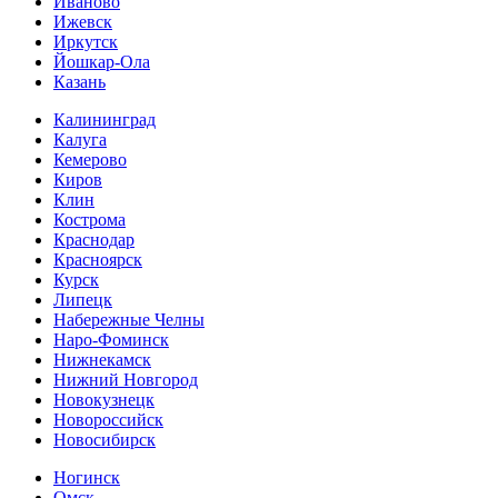
Иваново
Ижевск
Иркутск
Йошкар-Ола
Казань
Калининград
Калуга
Кемерово
Киров
Клин
Кострома
Краснодар
Красноярск
Курск
Липецк
Набережные Челны
Наро-Фоминск
Нижнекамск
Нижний Новгород
Новокузнецк
Новороссийск
Новосибирск
Ногинск
Омск