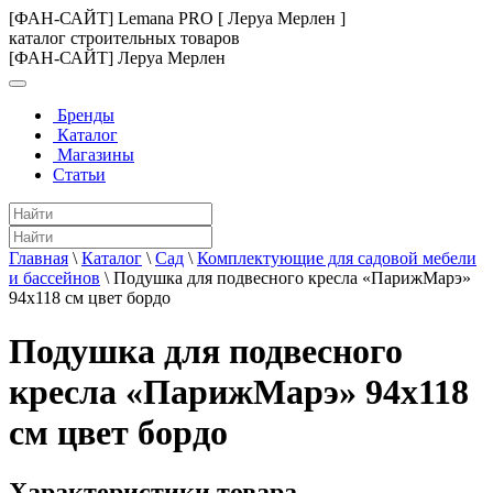
[ФАН-САЙТ] Lemana PRO [ Леруа Мерлен ]
каталог строительных товаров
[ФАН-САЙТ] Леруа Мерлен
Бренды
Каталог
Магазины
Статьи
Главная
\
Каталог
\
Сад
\
Комплектующие для садовой мебели
и бассейнов
\
Подушка для подвесного кресла «ПарижМарэ»
94x118 см цвет бордо
Подушка для подвесного
кресла «ПарижМарэ» 94x118
см цвет бордо
Характеристики товара