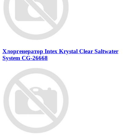
Хлоргенератор Intex Krystal Clear Saltwater
System CG-26668