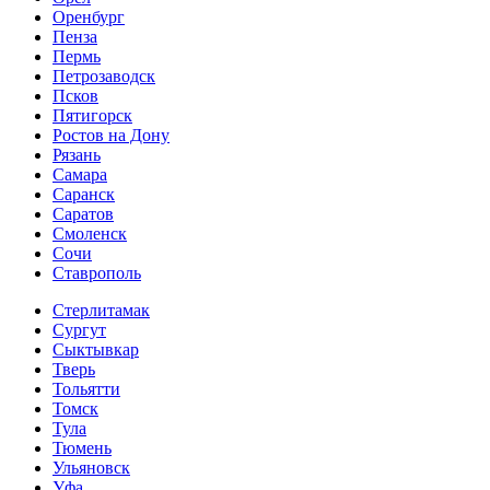
Оренбург
Пенза
Пермь
Петрозаводск
Псков
Пятигорск
Ростов на Дону
Рязань
Самара
Саранск
Саратов
Смоленск
Сочи
Ставрополь
Стерлитамак
Сургут
Сыктывкар
Тверь
Тольятти
Томск
Тула
Тюмень
Ульяновск
Уфа