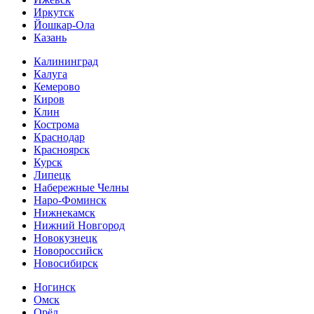
Иркутск
Йошкар-Ола
Казань
Калининград
Калуга
Кемерово
Киров
Клин
Кострома
Краснодар
Красноярск
Курск
Липецк
Набережные Челны
Наро-Фоминск
Нижнекамск
Нижний Новгород
Новокузнецк
Новороссийск
Новосибирск
Ногинск
Омск
Орёл