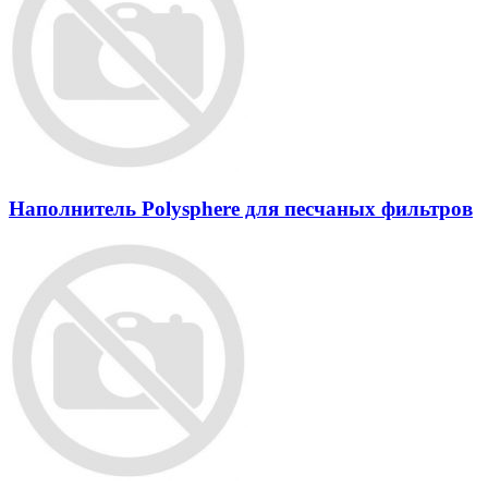
Наполнитель Polysphere для песчаных фильтров