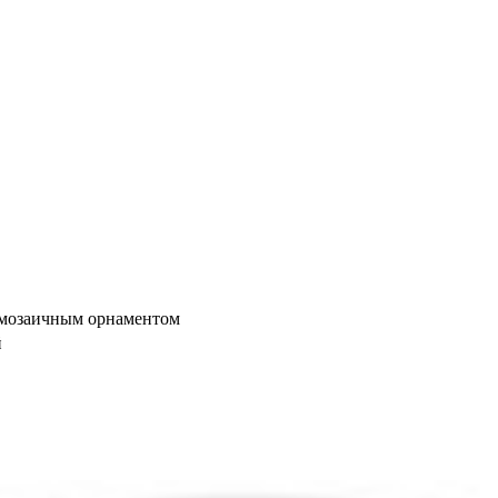
 мозаичным орнаментом
й