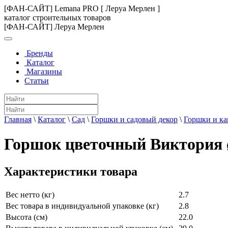
[ФАН-САЙТ] Lemana PRO [ Леруа Мерлен ]
каталог строительных товаров
[ФАН-САЙТ] Леруа Мерлен
Бренды
Каталог
Магазины
Статьи
Главная
\
Каталог
\
Сад
\
Горшки и садовый декор
\
Горшки и ка
Горшок цветочный Виктория 
Характеристики товара
Вес нетто (кг)
2.7
Вес товара в индивидуальной упаковке (кг)
2.8
Высота (см)
22.0