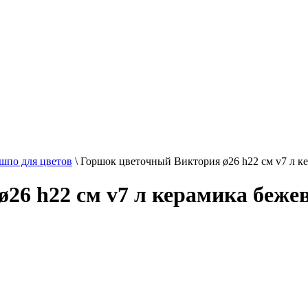
шпо для цветов
\
Горшок цветочный Виктория ø26 h22 см v7 л 
ø26 h22 см v7 л керамика беж