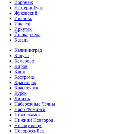
Воронеж
Екатеринбург
Жуковский
Иваново
Ижевск
Иркутск
Йошкар-Ола
Казань
Калининград
Калуга
Кемерово
Киров
Клин
Кострома
Краснодар
Красноярск
Курск
Липецк
Набережные Челны
Наро-Фоминск
Нижнекамск
Нижний Новгород
Новокузнецк
Новороссийск