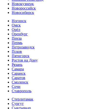
Новокузнецк
Новороссийск
Новосибирск
Ногинск
Омск
Орёл
Оренбург
Пенза
Пермь
Петрозаводск
Псков
Пятигорск
Ростов на Дону
Рязань
Самара
Саранск
Саратов
Смоленск
Сочи
Ставрополь
Стерлитамак
Сургут
Сыктывкар