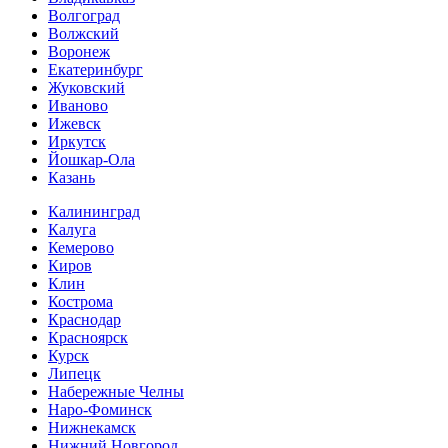
Волгоград
Волжский
Воронеж
Екатеринбург
Жуковский
Иваново
Ижевск
Иркутск
Йошкар-Ола
Казань
Калининград
Калуга
Кемерово
Киров
Клин
Кострома
Краснодар
Красноярск
Курск
Липецк
Набережные Челны
Наро-Фоминск
Нижнекамск
Нижний Новгород