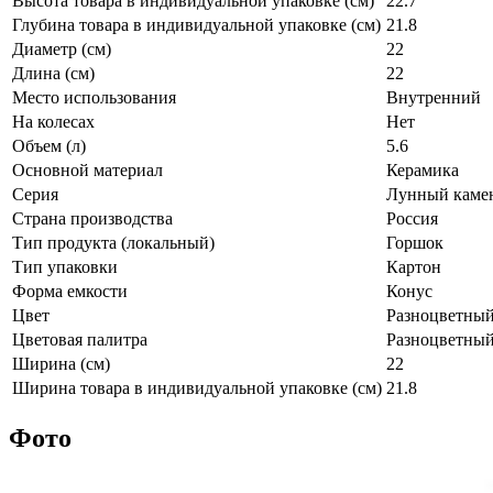
Высота товара в индивидуальной упаковке (см)
22.7
Глубина товара в индивидуальной упаковке (см)
21.8
Диаметр (см)
22
Длина (см)
22
Место использования
Внутренний
На колесах
Нет
Объем (л)
5.6
Основной материал
Керамика
Серия
Лунный каме
Страна производства
Россия
Тип продукта (локальный)
Горшок
Тип упаковки
Картон
Форма емкости
Конус
Цвет
Разноцветны
Цветовая палитра
Разноцветны
Ширина (см)
22
Ширина товара в индивидуальной упаковке (см)
21.8
Фото