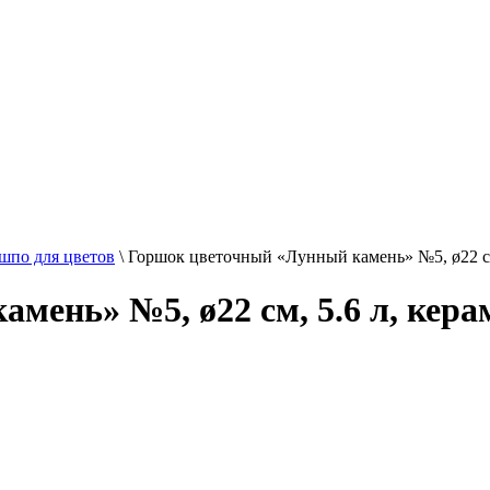
шпо для цветов
\
Горшок цветочный «Лунный камень» №5, ø22 см
мень» №5, ø22 см, 5.6 л, кера