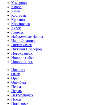
Кемерово
Киров
Клин
Кострома
Краснодар
Красноярск
Курск
Липецк
Набережные Челны
Наро-Фоминск
Нижнекамск
Нижний Новгород
Новокузнецк
Новороссийск
Новосибирск
Ногинск
Омск
Орёл
Оренбург
Пенза
Пермь
Петрозаводск
Псков
Пятигорск