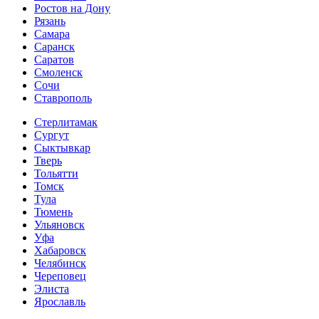
Ростов на Дону
Рязань
Самара
Саранск
Саратов
Смоленск
Сочи
Ставрополь
Стерлитамак
Сургут
Сыктывкар
Тверь
Тольятти
Томск
Тула
Тюмень
Ульяновск
Уфа
Хабаровск
Челябинск
Череповец
Элиста
Ярославль