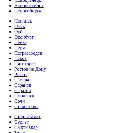
Новокузнецк
Новороссийск
Новосибирск
Ногинск
Омск
Орёл
Оренбург
Пенза
Пермь
Петрозаводск
Псков
Пятигорск
Ростов на Дону
Рязань
Самара
Саранск
Саратов
Смоленск
Сочи
Ставрополь
Стерлитамак
Сургут
Сыктывкар
Тверь