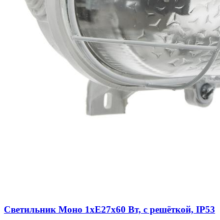
Светильник Моно 1xE27х60 Вт, с решёткой, IP53