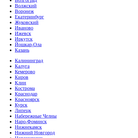
Волгоград
Волжский
Воронеж
Екатеринбург
Жуковский
Иваново
Ижевск
Иркутск
Йошкар-Ола
Казань
Калининград
Калуга
Кемерово
Киров
Клин
Кострома
Краснодар
Красноярск
Курск
Липецк
Набережные Челны
Наро-Фоминск
Нижнекамск
Нижний Новгород