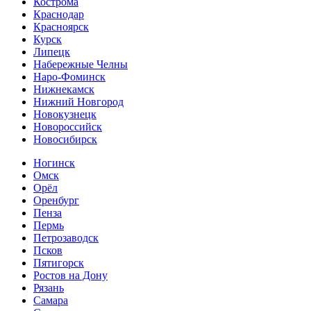
Кострома
Краснодар
Красноярск
Курск
Липецк
Набережные Челны
Наро-Фоминск
Нижнекамск
Нижний Новгород
Новокузнецк
Новороссийск
Новосибирск
Ногинск
Омск
Орёл
Оренбург
Пенза
Пермь
Петрозаводск
Псков
Пятигорск
Ростов на Дону
Рязань
Самара