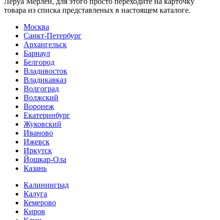
Леруа Мерлен, для этого просто переходите на карточку
товара из списка представленых в настоящем каталоге.
Москва
Санкт-Петербург
Архангельск
Барнаул
Белгород
Владивосток
Владикавказ
Волгоград
Волжский
Воронеж
Екатеринбург
Жуковский
Иваново
Ижевск
Иркутск
Йошкар-Ола
Казань
Калининград
Калуга
Кемерово
Киров