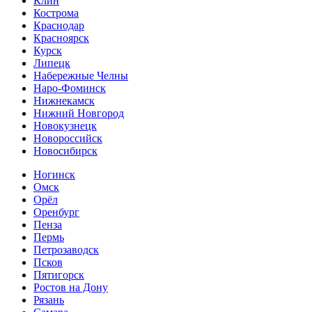
Клин
Кострома
Краснодар
Красноярск
Курск
Липецк
Набережные Челны
Наро-Фоминск
Нижнекамск
Нижний Новгород
Новокузнецк
Новороссийск
Новосибирск
Ногинск
Омск
Орёл
Оренбург
Пенза
Пермь
Петрозаводск
Псков
Пятигорск
Ростов на Дону
Рязань