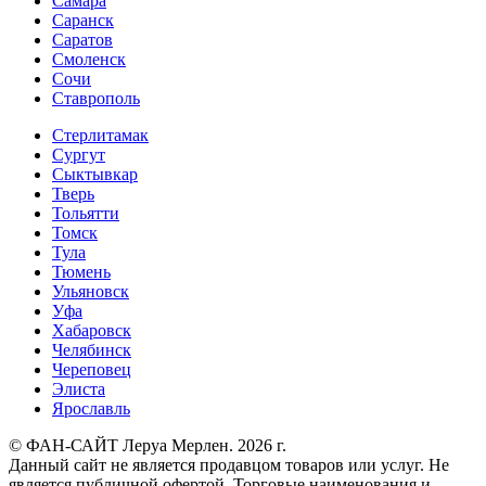
Самара
Саранск
Саратов
Смоленск
Сочи
Ставрополь
Стерлитамак
Сургут
Сыктывкар
Тверь
Тольятти
Томск
Тула
Тюмень
Ульяновск
Уфа
Хабаровск
Челябинск
Череповец
Элиста
Ярославль
© ФАН-САЙТ Леруа Мерлен. 2026 г.
Данный сайт не является продавцом товаров или услуг. Не
является публичной офертой. Торговые наименования и