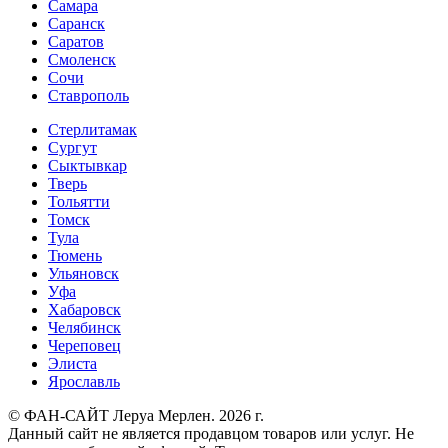
Самара
Саранск
Саратов
Смоленск
Сочи
Ставрополь
Стерлитамак
Сургут
Сыктывкар
Тверь
Тольятти
Томск
Тула
Тюмень
Ульяновск
Уфа
Хабаровск
Челябинск
Череповец
Элиста
Ярославль
© ФАН-САЙТ Леруа Мерлен. 2026 г.
Данный сайт не является продавцом товаров или услуг. Не