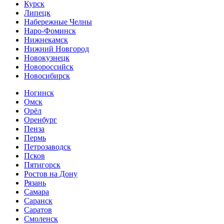
Курск
Липецк
Набережные Челны
Наро-Фоминск
Нижнекамск
Нижний Новгород
Новокузнецк
Новороссийск
Новосибирск
Ногинск
Омск
Орёл
Оренбург
Пенза
Пермь
Петрозаводск
Псков
Пятигорск
Ростов на Дону
Рязань
Самара
Саранск
Саратов
Смоленск