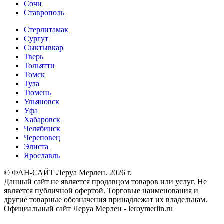
Сочи
Ставрополь
Стерлитамак
Сургут
Сыктывкар
Тверь
Тольятти
Томск
Тула
Тюмень
Ульяновск
Уфа
Хабаровск
Челябинск
Череповец
Элиста
Ярославль
© ФАН-САЙТ Леруа Мерлен. 2026 г.
Данный сайт не является продавцом товаров или услуг. Не
является публичной офертой. Торговые наименования и
другие товарные обозначения принадлежат их владельцам.
Официальный сайт Леруа Мерлен - leroymerlin.ru